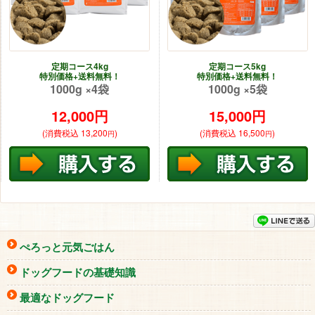
定期コース4kg
定期コース5kg
特別価格+送料無料！
特別価格+送料無料！
1000g ×4袋
1000g ×5袋
12,000
円
15,000
円
(消費税込 13,200
)
(消費税込 16,500
)
円
円
ぺろっと元気ごはん
ドッグフードの基礎知識
最適なドッグフード