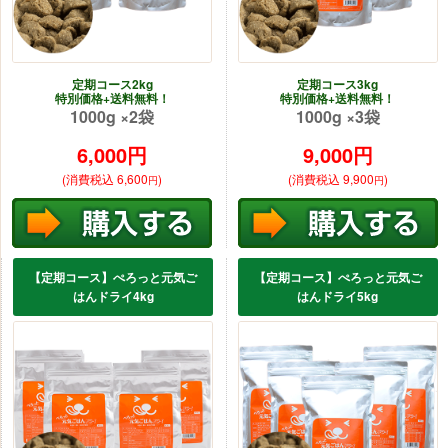
定期コース2kg
定期コース3kg
特別価格+送料無料！
特別価格+送料無料！
1000g ×2袋
1000g ×3袋
6,000
円
9,000
円
(消費税込 6,600
)
(消費税込 9,900
)
円
円
【定期コース】ぺろっと元気ご
【定期コース】ぺろっと元気ご
はんドライ4kg
はんドライ5kg