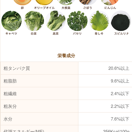
栄養成分
粗タンパク質
20.6%以上
粗脂肪
9.6%以上
粗繊維
2.4%以下
粗灰分
2.2%以下
水分
7.6%以下
代謝エネルギー(ME)
356Kcal/100g