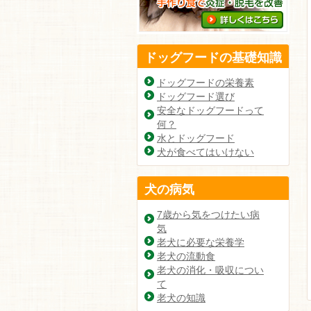
ドッグフードの基礎知識
ドッグフードの栄養素
ドッグフード選び
安全なドッグフードって
何？
水とドッグフード
犬が食べてはいけない
犬の病気
7歳から気をつけたい病
気
老犬に必要な栄養学
老犬の流動食
老犬の消化・吸収につい
て
老犬の知識