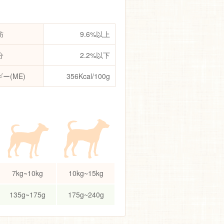
肪
9.6%以上
分
2.2%以下
ー(ME)
356Kcal/100g
7kg~10kg
10kg~15kg
135g~175g
175g~240g