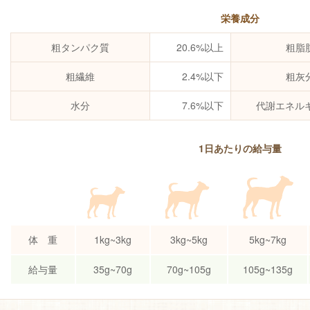
栄養成分
粗タンパク質
20.6%以上
粗脂
粗繊維
2.4%以下
粗灰
水分
7.6%以下
代謝エネルギ
1日あたりの給与量
体 重
1kg~3kg
3kg~5kg
5kg~7kg
給与量
35g~70g
70g~105g
105g~135g