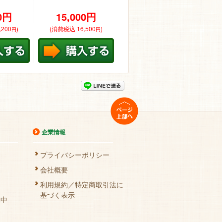
0
円
15,000
円
200
)
(消費税込 16,500
)
円
円
ページトップへ
企業情報
プライバシーポリシー
会社概要
利用規約／特定商取引法に
基づく表示
集中
ト