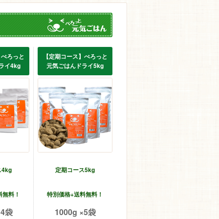
】ぺろっと
【定期コース】ぺろっと
イ4kg
元気ごはんドライ5kg
4kg
定期コース5kg
料無料！
特別価格+送料無料！
×4袋
1000g ×5袋