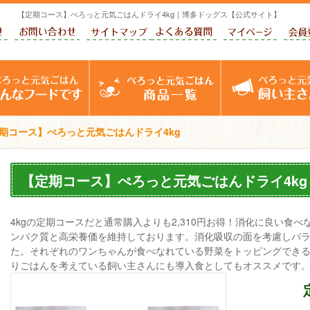
【定期コース】ぺろっと元気ごはんドライ4kg｜博多ドッグス【公式サイト】
ドッグス【公式サイト】
お知らせ
お問い合わせ
サイトマップ
よくあるご質問
マイペ
ぺろっと元気ごはん
商品一覧
期コース】ぺろっと元気ごはんドライ4kg
【定期コース】ぺろっと元気ごはんドライ4kg
4kgの定期コースだと通常購入よりも2,310円お得！消化に良い食
ンパク質と高栄養価を維持しております。消化吸収の面を考慮しバ
た。それぞれのワンちゃんが食べなれている野菜をトッピングでき
りごはんを考えている飼い主さんにも導入食としてもオススメです