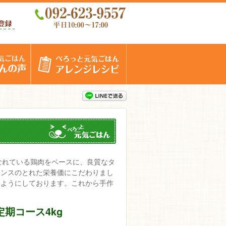
ージ
会員登録
飼い主さんの声
アレンジレシピ
べなれている鶏肉をベースに、良質なタ
ランスのとれた栄養価にこだわりまし
るようにしております。これから手作
。
定期コース4kg