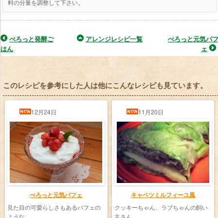
料の分量を調整して下さい。
ぺろっと発酵ご
アレンジレシピ一覧
ぺろっと元気パ
はん
ェ
このレシピを参考にした人は他にこんなレシピも見ています。
12月24日
11月20日
ぺろっと元気パフェ
キャベツミルフィーユ風
見た目の可愛らしさもあるパフェの
クッキーちゃん、ラブちゃんの飼い
ような …
主さん …