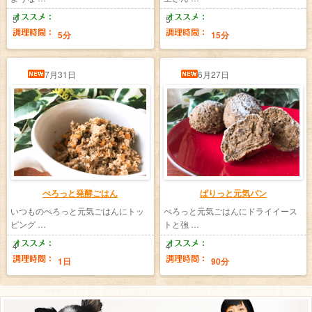
5
5
5分
15分
7月31日
6月27日
ぺろっと発酵ごはん
ぱりっと元気パン
いつものぺろっと元気ごはんにトッ
ぺろっと元気ごはんにドライイース
ピング …
トと強 …
4
4
1日
90分