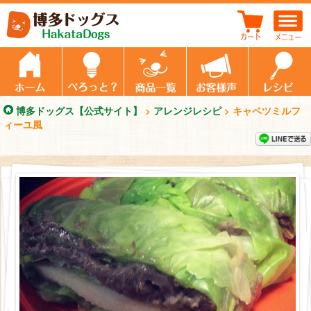
キャベツミルフィーユ風
ホーム
ぺろっと元気ごはん
商品一覧
飼い主さんの
博多ドッグス【公式サイト】
>
アレンジレシピ
>
キャベツミルフ
ィーユ風